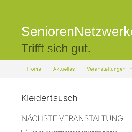
Zum
Inhalt
springen
SeniorenNetzwerk
Trifft sich gut.
Home
Aktuelles
Veranstaltungen
Kleidertausch
NÄCHSTE VERANSTALTUNG