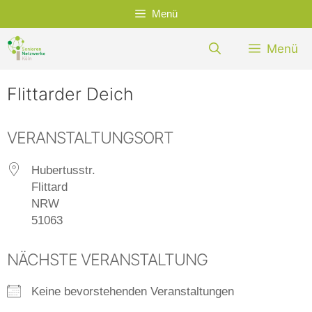
Zum
Menü
Inhalt
springen
Menü
Flittarder Deich
VERANSTALTUNGSORT
Hubertusstr.
Flittard
NRW
51063
NÄCHSTE VERANSTALTUNG
Keine bevorstehenden Veranstaltungen