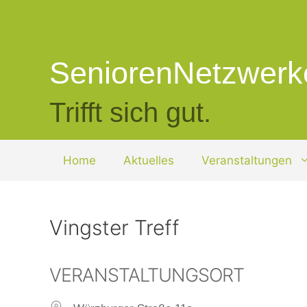
Zum
Inhalt
springen
SeniorenNetzwerk
Trifft sich gut.
Home
Aktuelles
Veranstaltungen
Vingster Treff
VERANSTALTUNGSORT