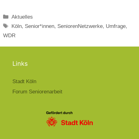
Kategorien
Aktuelles
Schlagwörter
Köln
,
Senior*innen
,
SeniorenNetzwerke
,
Umfrage
,
WDR
Links
Stadt Köln
Forum Seniorenarbeit