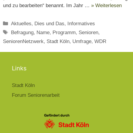
und zu bearbeiten“ benannt. Im Jahr …
» Weiterlesen
Kategorien
Aktuelles
,
Dies und Das
,
Informatives
Schlagwörter
Befragung
,
Name
,
Programm
,
Senioren
,
SeniorenNetzwerk
,
Stadt Köln
,
Umfrage
,
WDR
Links
Stadt Köln
Forum Seniorenarbeit